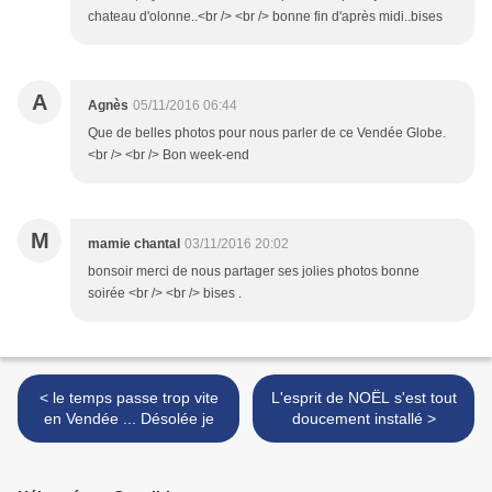
chateau d'olonne..<br /> <br /> bonne fin d'après midi..bises
A
Agnès
05/11/2016 06:44
Que de belles photos pour nous parler de ce Vendée Globe.
<br /> <br /> Bon week-end
M
mamie chantal
03/11/2016 20:02
bonsoir merci de nous partager ses jolies photos bonne
soirée <br /> <br /> bises .
< le temps passe trop vite
L'esprit de NOËL s'est tout
en Vendée ... Désolée je
doucement installé >