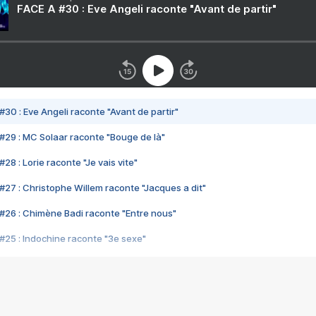
FACE A #30 : Eve Angeli raconte "Avant de partir"
#30 : Eve Angeli raconte "Avant de partir"
#29 : MC Solaar raconte "Bouge de là"
28 : Lorie raconte "Je vais vite"
#27 : Christophe Willem raconte "Jacques a dit"
#26 : Chimène Badi raconte "Entre nous"
#25 : Indochine raconte "3e sexe"
#24 : Zaho raconte "C'est chelou"
#23 : Patrick Bruel raconte "Au café des délices"
#22 : Kyo raconte "Le chemin"