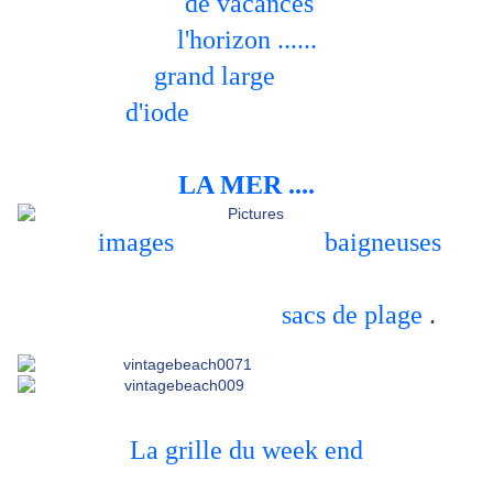
Un avant goût
de vacances
....se profile à
l'horizon ......
Envie du
grand large
, des embruns ,
d'iode
, du sable chaud
enfin bref ......de voir
LA MER ....
Ces
images
anciennes de
baigneuses
qui pourront peu être
agrèmenter vos jolis
sacs de plage
.
Et bien sûr
La grille du week end
le thème sera .......