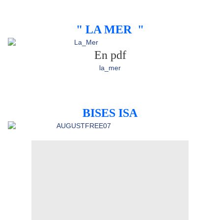
vous l'avez certainement devinè ....
" LA MER "
En pdf
la_mer
Je vous souhaite un week end
ensoleillé
merci pour votre fidèlitè
BISES ISA