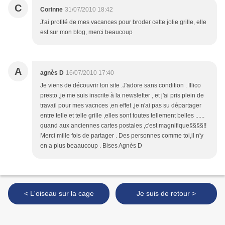
C
Corinne
31/07/2010 18:42
J'ai profité de mes vacances pour broder cette jolie grille, elle
est sur mon blog, merci beaucoup
A
agnès D
16/07/2010 17:40
Je viens de découvrir ton site .J'adore sans condition . Illico
presto ,je me suis inscrite à la newsletter , et j'ai pris plein de
travail pour mes vacnces ,en effet ,je n'ai pas su départager
entre telle et telle grille ,elles sont toutes tellement belles ......
quand aux anciennes cartes postales ,c'est magnifique§§§§!!
Merci mille fois de partager . Des personnes comme toi,il n'y
en a plus beaaucoup . Bises Agnès D
< L'oiseau sur la cage
Je suis de retour >