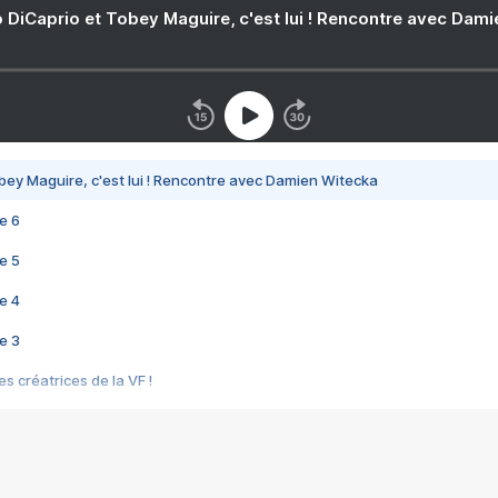
 DiCaprio et Tobey Maguire, c'est lui ! Rencontre avec Dam
bey Maguire, c'est lui ! Rencontre avec Damien Witecka
e 6
e 5
e 4
e 3
s créatrices de la VF !
e 2
e 1