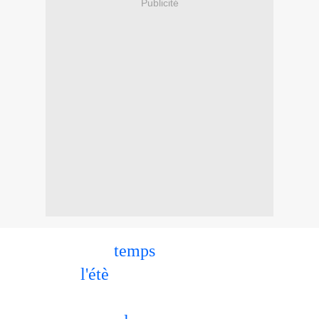
Publicité
Le beau
temps
est de retour.....
l'étè
est enfin arrivè ....
Pour beaucoup d'entre nous ,