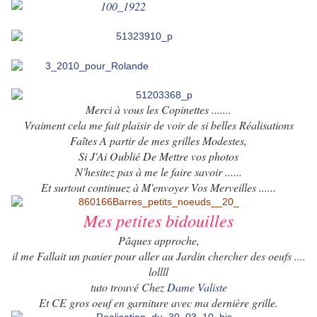
Domus Aurea
Deudeu
Francine (Pas-de --
blog
)
Les cerises bleues
Laurence
Merci à vous les Copinettes .......
Vraiment cela me fait plaisir de voir de si belles Réalisations
Faîtes A partir de mes grilles Modestes,
Si J'Ai Oublié De Mettre vos photos
N'hesitez pas à me le faire savoir ......
Et surtout continuez à M'envoyer Vos Merveilles ......
Mes petites bidouilles
Pâques approche,
il me Fallait un panier pour
aller au Jardin chercher des oeufs ....
lollll
tuto trouvé Chez
Dame Valiste
Et CE gros oeuf en garniture avec ma dernière grille.