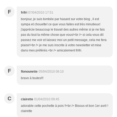
F
frifri
07/04/2010 17:51
bonjour, je suis tombée par hasard sur votre blog , il est
sympa et chouette! ce que vous faites est très minutieux!
j'apprécie beaucoup le travail des autres même si je ne fais
pas du tout la même chose que vous!<br /> si cela vous dit
passez me voir et laissez moi un petit message, cela me fera
plaisir!<br /> je me suis inscrite à votre newsletter et mise
dans mes préférés.<br /> amicalement frifri.
F
flonounette
05/04/2010 08:10
bravo à toutes!!!
C
clairette
01/04/2010 09:45
adorable cette pochette à pois !!<br /> Bisous et bon 1er avril !
clairette