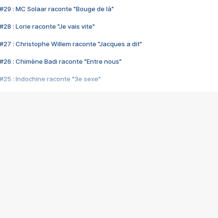
#29 : MC Solaar raconte "Bouge de là"
28 : Lorie raconte "Je vais vite"
#27 : Christophe Willem raconte "Jacques a dit"
#26 : Chimène Badi raconte "Entre nous"
#25 : Indochine raconte "3e sexe"
#24 : Zaho raconte "C'est chelou"
#23 : Patrick Bruel raconte "Au café des délices"
#22 : Kyo raconte "Le chemin"
#21 : Nolwenn Leroy raconte "Cassé"
#20 : Patrick Hernandez raconte "Born to be alive"
#19 : Lorie raconte "Près de moi"
#18 : Michael Jones raconte "A nos actes manqués" (avec Jean-Jacque