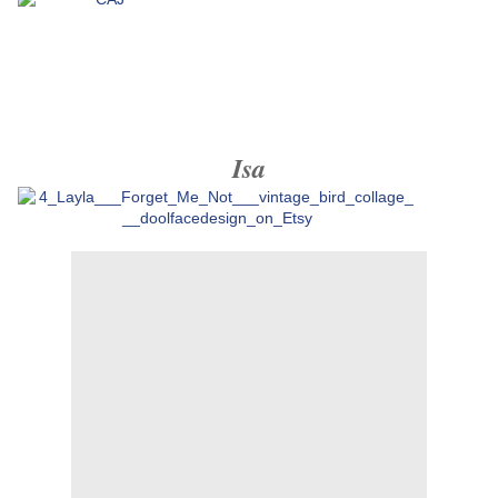
voilà c'est
tout pour aujourd'hui mais .................
Je reviens très vite pour OFFRIR vous la grille de
Pâques
et de jolies images pour faire des transferts
Bises à vous et merci pour votre fidélité
Isa