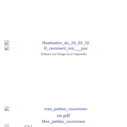
Porter!
Moi j'ai rêvé d 'en devenir une
en les brodant ...
(Cliquez sur l'image pour l'agrandir)
Je vous offre la grille avec des
modèles de couronnes
Si vous aussi vous avez envie de
devenir
Princesse ....
en pdf
Mes_petites_couronnes