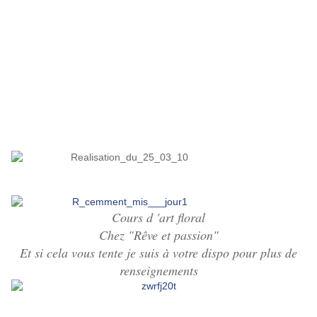
vos gentils commentaires,
cela m'a beaucoup touché Merci
à vous ...
Je partage avec vous cette
Composition Printanière
Cours d 'art floral
Chez "Rêve et passion"
Et si cela vous tente je suis à votre dispo pour plus de
renseignements
Les princesses Peuvent Les