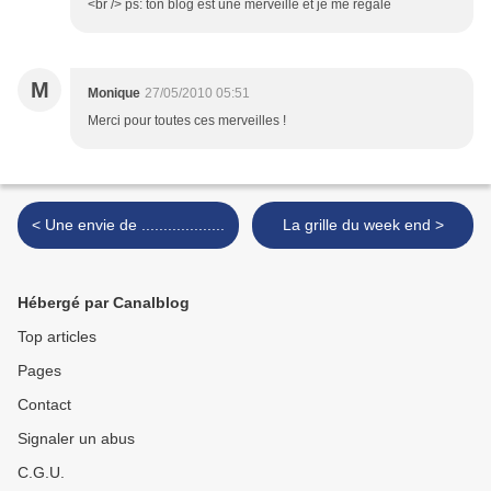
<br /> ps: ton blog est une merveille et je me régale
M
Monique
27/05/2010 05:51
Merci pour toutes ces merveilles !
< Une envie de ...................
La grille du week end >
Hébergé par Canalblog
Top articles
Pages
Contact
Signaler un abus
C.G.U.